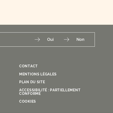
Oui
Non
CONTACT
Fac
Ins
You
Lin
X
MENTIONS LÉGALES
PLAN DU SITE
ACCESSIBILITÉ : PARTIELLEMENT
CONFORME
COOKIES