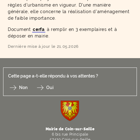
règles d'urbanisme en vigueur. D'une manière
générale, elle concerne la réalisation d'aménagement
de faible importance.
Document
cerfa
à remplir en 3 exemplaires et à
déposer en mairie.
Dernière mise à jour le 21.05.2026
Cette page a-t-elle répondu à vos attentes ?
Non
Oui
F
I
Y
Li
X
Mairie de Coin-sur-Seille
6 bis rue Principale
57420 Coin-sur-Seille