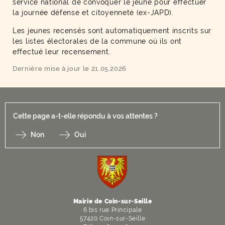
service national de convoquer le jeune pour effectuer
la journée défense et citoyenneté (ex-JAPD).
Les jeunes recensés sont automatiquement inscrits sur
les listes électorales de la commune où ils ont
effectué leur recensement.
Dernière mise à jour le 21.05.2026
Cette page a-t-elle répondu à vos attentes ?
Non
Oui
F
I
Y
Li
X
Mairie de Coin-sur-Seille
6 bis rue Principale
57420 Coin-sur-Seille