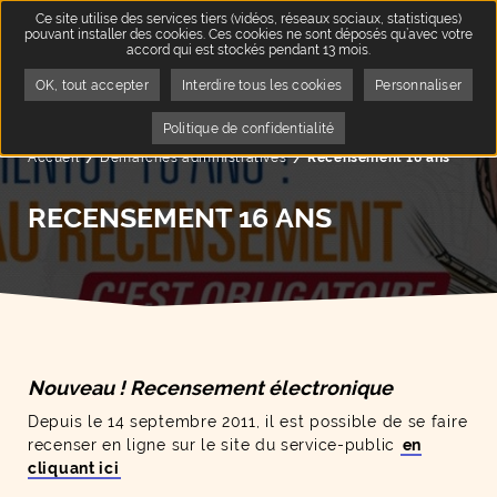
Ce site utilise des services tiers (vidéos, réseaux sociaux, statistiques)
pouvant installer des cookies. Ces cookies ne sont déposés qu’avec votre
accord qui est stockés pendant 13 mois.
OK, tout accepter
Interdire tous les cookies
Personnaliser
Politique de confidentialité
Accueil
Démarches administratives
Page active :
Recensement 16 ans
RECENSEMENT 16 ANS
Nouveau ! Recensement électronique
Depuis le 14 septembre 2011, il est possible de se faire
recenser en ligne sur le site du service-public
en
cliquant ici