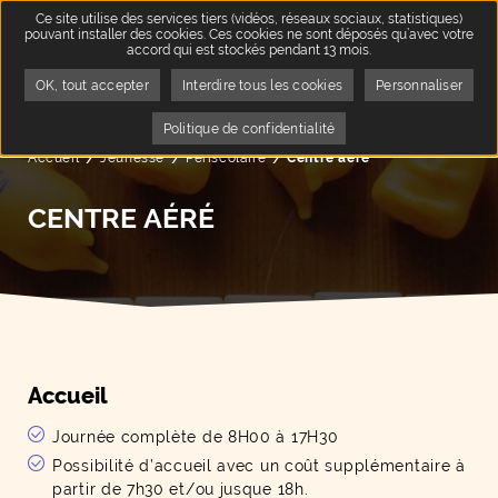
Ce site utilise des services tiers (vidéos, réseaux sociaux, statistiques)
pouvant installer des cookies. Ces cookies ne sont déposés qu’avec votre
accord qui est stockés pendant 13 mois.
OK, tout accepter
Interdire tous les cookies
Personnaliser
Politique de confidentialité
Accueil
Jeunesse
Périscolaire
Page active :
Centre aéré
CENTRE AÉRÉ
Accueil
Journée complète de 8H00 à 17H30
Possibilité d’accueil avec un coût supplémentaire à
partir de 7h30 et/ou jusque 18h.