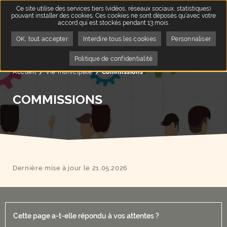
Ce site utilise des services tiers (vidéos, réseaux sociaux, statistiques)
pouvant installer des cookies. Ces cookies ne sont déposés qu’avec votre
accord qui est stockés pendant 13 mois.
OK, tout accepter
Interdire tous les cookies
Personnaliser
Politique de confidentialité
Accueil
Vie municipale
Page active :
Commissions
COMMISSIONS
Dernière mise à jour le 21.05.2026
Cette page a-t-elle répondu à vos attentes ?