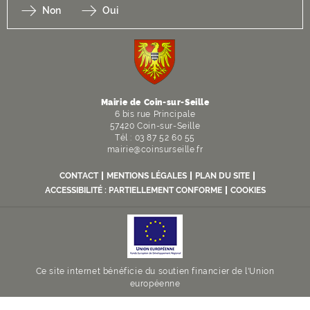
Non
Oui
F
I
Y
Li
X
Mairie de Coin-sur-Seille
6 bis rue Principale
57420 Coin-sur-Seille
Tél : 03 87 52 60 55
mairie@coinsurseille.fr
CONTACT
MENTIONS LÉGALES
PLAN DU SITE
ACCESSIBILITÉ : PARTIELLEMENT CONFORME
COOKIES
Ce site internet bénéficie du soutien financier de l'Union
européenne