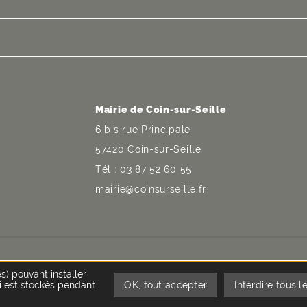
Mairie de Coin-sur-Seille
6 bis rue Principale
57420 Coin-sur-Seille
Tél : 03 87 52 60 55
mairie@coinsurseille.fr
utien financier de l'Union européenne
es) pouvant installer
i est stockés pendant
OK, tout accepter
Interdire tous l