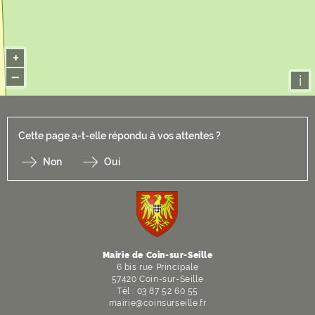
+
−
i
Cette page a-t-elle répondu à vos attentes ?
Non
Oui
F
I
Y
Li
X
Mairie de Coin-sur-Seille
6 bis rue Principale
57420 Coin-sur-Seille
Tél : 03 87 52 60 55
mairie@coinsurseille.fr