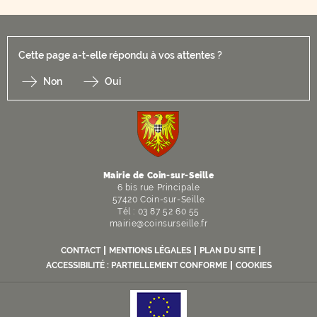
Cette page a-t-elle répondu à vos attentes ?
Non
Oui
F
I
Y
Li
X
Mairie de Coin-sur-Seille
6 bis rue Principale
57420 Coin-sur-Seille
Tél : 03 87 52 60 55
mairie@coinsurseille.fr
CONTACT
MENTIONS LÉGALES
PLAN DU SITE
ACCESSIBILITÉ : PARTIELLEMENT CONFORME
COOKIES