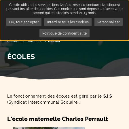
Ce site utilise des services tiers (vidéos, réseaux sociaux, statistiques)
pouvant installer des cookies. Ces cookies ne sont déposés qu’avec votre
accord qui est stockés pendant 13 mois.
OK, tout accepter
Interdire tous les cookies
Personnaliser
Politique de confidentialité
Accueil
Jeunesse
Page active :
Écoles
ÉCOLES
Le fonctionnement des écoles est géré par le
S.I.S
(Syndicat Intercommunal Scolaire).
L’école maternelle Charles Perrault