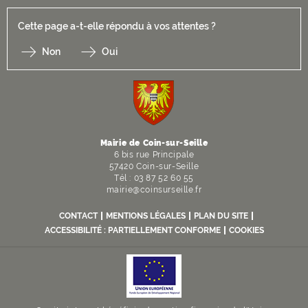
Cette page a-t-elle répondu à vos attentes ?
Non
Oui
F
I
Y
Li
X
Mairie de Coin-sur-Seille
6 bis rue Principale
57420 Coin-sur-Seille
Tél : 03 87 52 60 55
mairie@coinsurseille.fr
CONTACT
MENTIONS LÉGALES
PLAN DU SITE
ACCESSIBILITÉ : PARTIELLEMENT CONFORME
COOKIES